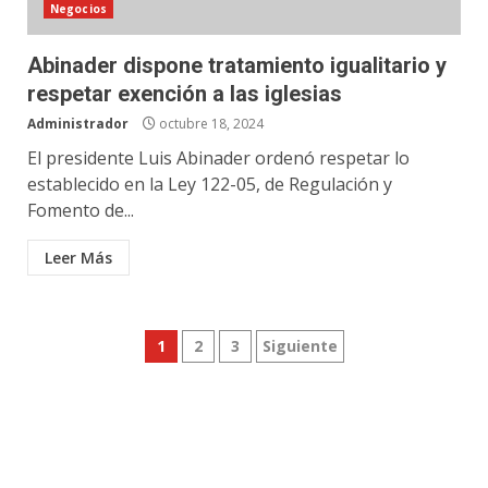
Negocios
Abinader dispone tratamiento igualitario y
respetar exención a las iglesias
Administrador
octubre 18, 2024
El presidente Luis Abinader ordenó respetar lo
establecido en la Ley 122-05, de Regulación y
Fomento de...
Leer Más
Paginación
1
2
3
Siguiente
de
entradas