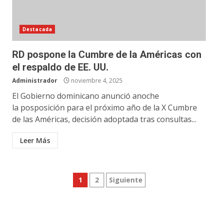
Destacada
RD pospone la Cumbre de la Américas con
el respaldo de EE. UU.
Administrador
noviembre 4, 2025
El Gobierno dominicano anunció anoche
la posposición para el próximo año de la X Cumbre
de las Américas, decisión adoptada tras consultas...
Leer Más
Paginación
1
2
Siguiente
de