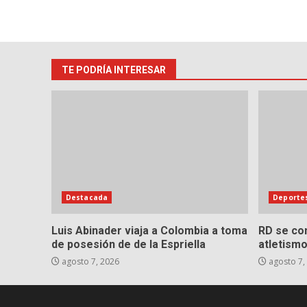
TE PODRÍA INTERESAR
Destacada
Deporte
Luis Abinader viaja a Colombia a toma
RD se con
de posesión de de la Espriella
atletismo
agosto 7, 2026
agosto 7,