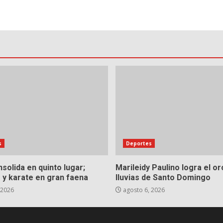
s
Deportes
solida en quinto lugar;
Marileidy Paulino logra el or
 y karate en gran faena
lluvias de Santo Domingo
 2026
agosto 6, 2026