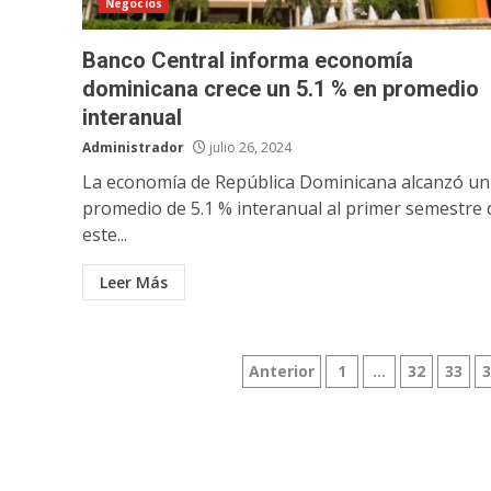
Negocios
Banco Central informa economía
dominicana crece un 5.1 % en promedio
interanual
Administrador
julio 26, 2024
La economía de República Dominicana alcanzó un
promedio de 5.1 % interanual al primer semestre 
este...
Leer Más
Paginación
Anterior
1
…
32
33
de
entradas