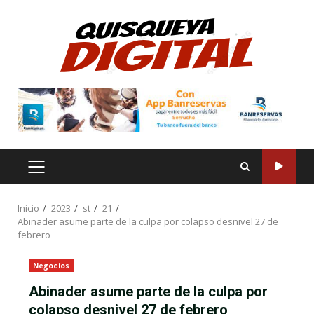
Saltar
al
contenido
MENÚ
PRINCIPAL
Inicio
2023
st
21
Abinader asume parte de la culpa por colapso desnivel 27 de
febrero
Negocios
Abinader asume parte de la culpa por
colapso desnivel 27 de febrero