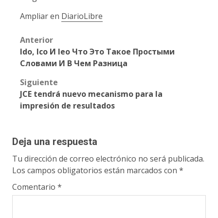
Ampliar en
DiarioLibre
Post
Anterior
Ido, Ico И Ieo Что Это Такое Простыми
navigation
Словами И В Чем Разница
Siguiente
JCE tendrá nuevo mecanismo para la
impresión de resultados
Deja una respuesta
Tu dirección de correo electrónico no será publicada.
Los campos obligatorios están marcados con
*
Comentario
*