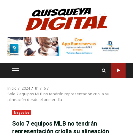
Saltar
al
contenido
MENÚ
PRINCIPAL
Inicio
2024
th
6
Solo 7 equipos MLB no tendrán representación criolla su
alineación desde el primer día
Negocios
Solo 7 equipos MLB no tendrán
representación criolla su alineación