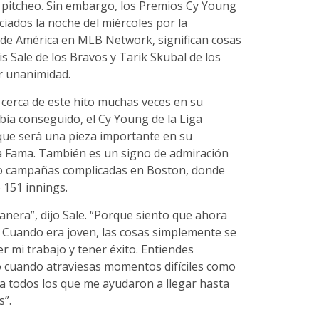
e pitcheo. Sin embargo, los Premios Cy Young
iados la noche del miércoles por la
l de América en MLB Network, significan cosas
s Sale de los Bravos y Tarik Skubal de los
r unanimidad.
 cerca de este hito muchas veces en su
bía conseguido, el Cy Young de la Liga
que será una pieza importante en su
la Fama. También es un signo de admiración
tro campañas complicadas en Boston, donde
o 151 innings.
nera”, dijo Sale. “Porque siento que ahora
Cuando era joven, las cosas simplemente se
er mi trabajo y tener éxito. Entiendes
to cuando atraviesas momentos difíciles como
a todos los que me ayudaron a llegar hasta
s”.