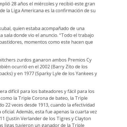
lió 28 años el miércoles y recibió este gran
de la Liga Americana es la confirmación de su
Skubal, quien estaba acompañado de una
a sala donde vio el anuncio. “Todo el trabajo
e bastidores, momentos como este hacen que
e pitchers zurdos ganaron ambos Premios Cy
én ocurrió en el 2002 (Barry Zito de los
backs) y en 1977 (Sparky Lyle de los Yankees y
era difícil para los bateadores y fácil para los
como la Triple Corona de bateo, la Triple
o 22 veces desde 1913, cuando la efectividad
a oficial. Además, esta fue apenas la cuarta vez
011 (Justin Verlander de los Tigres y Clayton
 ligas tuvieron un ganador de la Triple