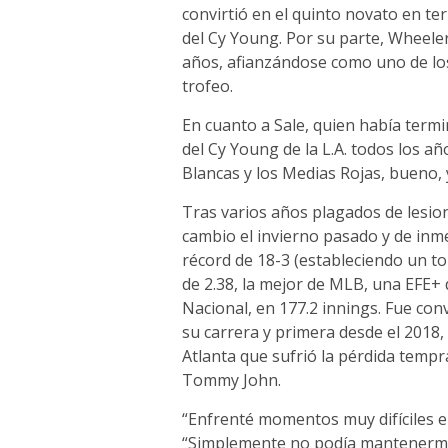
convirtió en el quinto novato en te
del Cy Young. Por su parte, Wheel
años, afianzándose como uno de lo
trofeo.
En cuanto a Sale, quien había termi
del Cy Young de la L.A. todos los a
Blancas y los Medias Rojas, bueno,
Tras varios años plagados de lesion
cambio el invierno pasado y de inme
récord de 18-3 (estableciendo un to
de 2.38, la mejor de MLB, una EFE+ d
Nacional, en 177.2 innings. Fue con
su carrera y primera desde el 2018,
Atlanta que sufrió la pérdida tempr
Tommy John.
“Enfrenté momentos muy difíciles en
“Simplemente no podía mantenerme s