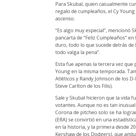
Para Skubal, quien casualmente cump
regalo de cumpleaños, el Cy Young 
ascenso.
“Es algo muy especial”, mencionó 
pancarta de “Feliz Cumpleaños” en l
duro, todo lo que sucede detrás d
todo valga la pena”.
Esta fue apenas la tercera vez qu
Young en la misma temporada. Tambi
Atléticos y Randy Johnson de los D-
Steve Carlton de los Filis).
Sale y Skubal hicieron que la vida fu
votantes. Aunque no es tan inusual 
Corona de pitcheo solo se ha lograd
(ERA) se convirtió en una estadístic
en la historia, y la primera desde 2
Kershaw de los Dodgers), que ambas