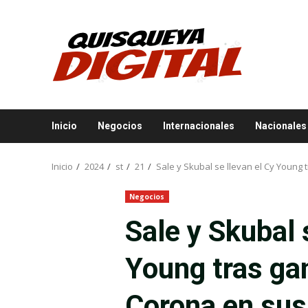
Saltar
al
contenido
Inicio
Negocios
Internacionales
Nacionales
Inicio
2024
st
21
Sale y Skubal se llevan el Cy Young t
Negocios
Sale y Skubal 
Young tras gan
Corona en sus