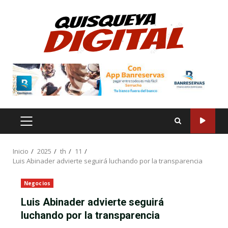
Saltar
al
contenido
MENÚ
PRINCIPAL
Inicio
2025
th
11
Luis Abinader advierte seguirá luchando por la transparencia
Negocios
Luis Abinader advierte seguirá
luchando por la transparencia