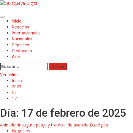
Saltar
al
contenido
Menú
Inicio
principal
Negocios
Internacionales
Nacionales
Deportes
Destacada
Arte
Buscar:
Ver online
Inicio
2025
th
17
Día:
17 de febrero de 2025
Abinader inaugura peaje y tramo II de avenida Ecológica
Negocios