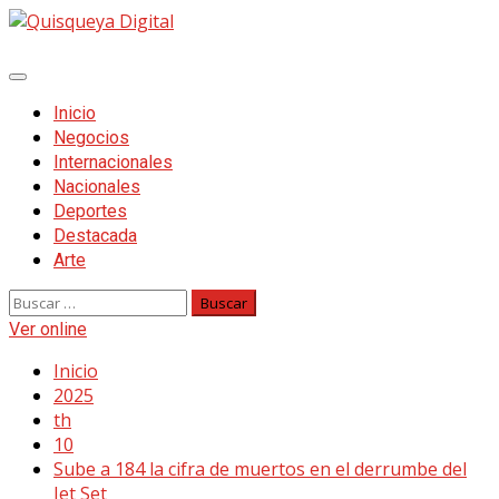
Saltar
al
contenido
Menú
principal
Inicio
Negocios
Internacionales
Nacionales
Deportes
Destacada
Arte
Buscar:
Ver online
Inicio
2025
th
10
Sube a 184 la cifra de muertos en el derrumbe del
Jet Set