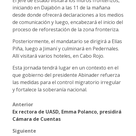
El jefe de Estado visitará los muros fronterizos,
iniciando en Dajabón a las 11 de la mañana
desde donde ofrecerá declaraciones a los medios
de comunicación y luego, encabezará el inicio del
proceso de reforestación de la zona fronteriza.
Posteriormente, el mandatario se dirigirá a Elías
Piña, luego a Jimaní y culminará en Pedernales.
Allí visitará varios hoteles, en Cabo Rojo.
Esta jornada tendrá lugar en un contexto en el
que gobierno del presidente Abinader refuerza
las medidas para el control migratorio irregular
y fortalece la soberanía nacional.
Post
Anterior
Ex rectora de UASD, Emma Polanco, presidirá
navigation
Cámara de Cuentas
Siguiente