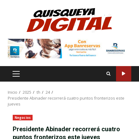
Saltar
al
contenido
MENÚ
PRINCIPAL
Inicio
2025
th
24
Presidente Abinader recorrerá cuatro puntos fronterizos este
jueves
Negocios
Presidente Abinader recorrerá cuatro
puntos fronterizos este jueves