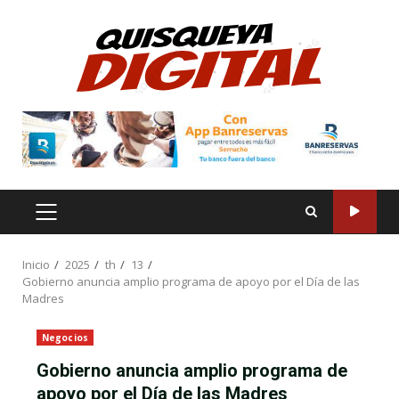
Saltar
al
contenido
MENÚ
PRINCIPAL
Inicio
2025
th
13
Gobierno anuncia amplio programa de apoyo por el Día de las
Madres
Negocios
Gobierno anuncia amplio programa de
apoyo por el Día de las Madres