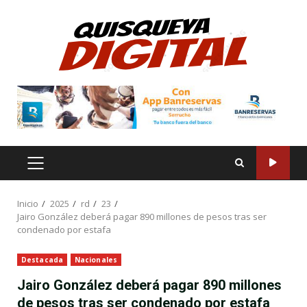
Saltar
al
contenido
MENÚ
PRINCIPAL
Inicio
2025
rd
23
Jairo González deberá pagar 890 millones de pesos tras ser
condenado por estafa
Destacada
Nacionales
Jairo González deberá pagar 890 millones
de pesos tras ser condenado por estafa