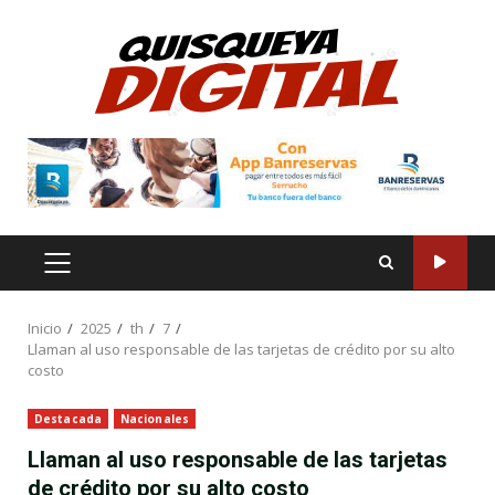
Saltar
al
contenido
MENÚ
PRINCIPAL
Inicio
2025
th
7
Llaman al uso responsable de las tarjetas de crédito por su alto
costo
Destacada
Nacionales
Llaman al uso responsable de las tarjetas
de crédito por su alto costo