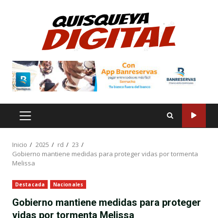
Saltar
al
contenido
MENÚ
PRINCIPAL
Inicio
2025
rd
23
Gobierno mantiene medidas para proteger vidas por tormenta
Melissa
Destacada
Nacionales
Gobierno mantiene medidas para proteger
vidas por tormenta Melissa