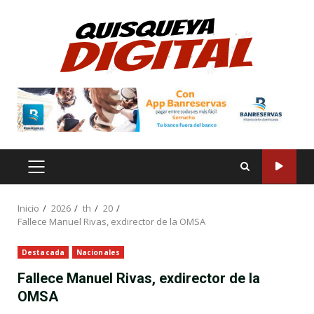
Saltar
al
contenido
MENÚ
PRINCIPAL
Inicio
2026
th
20
Fallece Manuel Rivas, exdirector de la OMSA
Destacada
Nacionales
Fallece Manuel Rivas, exdirector de la
OMSA