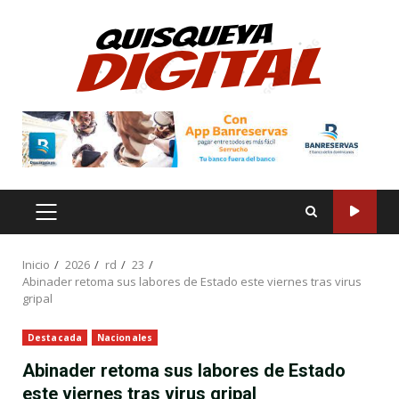
Saltar
al
contenido
MENÚ
PRINCIPAL
Inicio
2026
rd
23
Abinader retoma sus labores de Estado este viernes tras virus
gripal
Destacada
Nacionales
Abinader retoma sus labores de Estado
este viernes tras virus gripal