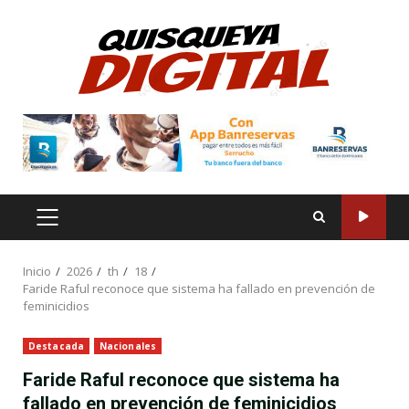
Saltar
al
contenido
MENÚ
PRINCIPAL
Inicio
2026
th
18
Faride Raful reconoce que sistema ha fallado en prevención de
feminicidios
Destacada
Nacionales
Faride Raful reconoce que sistema ha
fallado en prevención de feminicidios