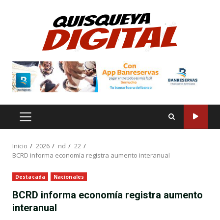
Saltar
al
contenido
MENÚ
PRINCIPAL
Inicio
2026
nd
22
BCRD informa economía registra aumento interanual
Destacada
Nacionales
BCRD informa economía registra aumento
interanual