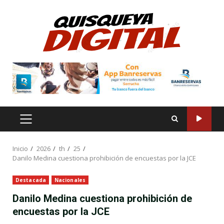
Saltar
al
contenido
MENÚ
PRINCIPAL
Inicio
2026
th
25
Danilo Medina cuestiona prohibición de encuestas por la JCE
Destacada
Nacionales
Danilo Medina cuestiona prohibición de
encuestas por la JCE