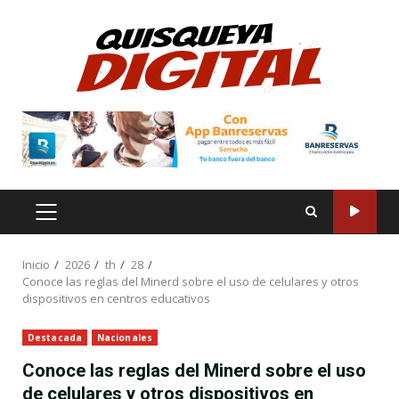
Saltar
al
contenido
MENÚ
PRINCIPAL
Inicio
2026
th
28
Conoce las reglas del Minerd sobre el uso de celulares y otros
dispositivos en centros educativos
Destacada
Nacionales
Conoce las reglas del Minerd sobre el uso
de celulares y otros dispositivos en