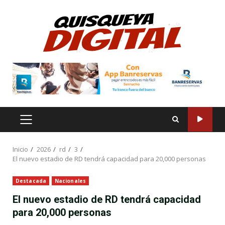
Saltar
al
contenido
MENÚ
PRINCIPAL
Inicio
2026
rd
3
El nuevo estadio de RD tendrá capacidad para 20,000 personas
Destacada
Nacionales
El nuevo estadio de RD tendrá capacidad
para 20,000 personas