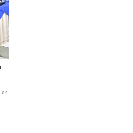
a
s en