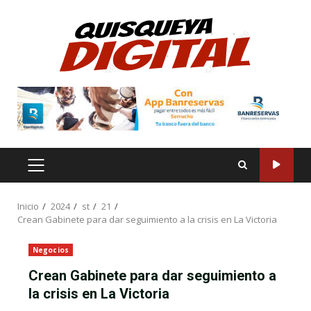
Saltar
al
contenido
MENÚ
PRINCIPAL
Inicio
2024
st
21
Crean Gabinete para dar seguimiento a la crisis en La Victoria
Negocios
Crean Gabinete para dar seguimiento a
la crisis en La Victoria