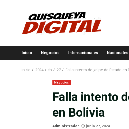
Saltar
al
contenido
Inicio
Negocios
Internacionales
Nacionales
Inicio
2024
th
27
Falla intento de golpe de Estado en 
Negocios
Falla intento 
en Bolivia
Administrador
junio 27, 2024