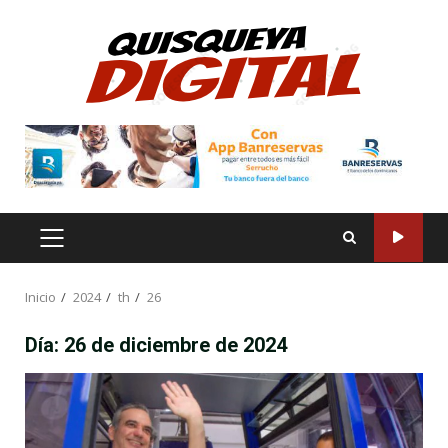
Saltar
al
contenido
MENÚ
PRINCIPAL
Inicio
2024
th
26
Día:
26 de diciembre de 2024