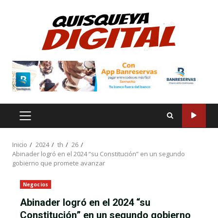
Saltar
al
contenido
MENÚ
PRINCIPAL
Inicio
2024
th
26
Abinader logró en el 2024 “su Constitución” en un segundo
gobierno que promete avanzar
Negocios
Abinader logró en el 2024 “su
Constitución” en un segundo gobierno